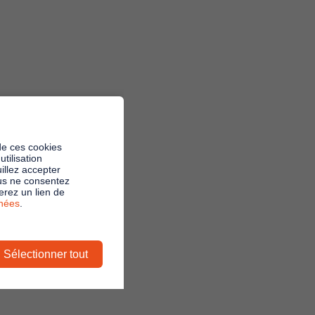
de ces cookies
tilisation
illez accepter
ous ne consentez
rez un lien de
nnées
.
Sélectionner tout