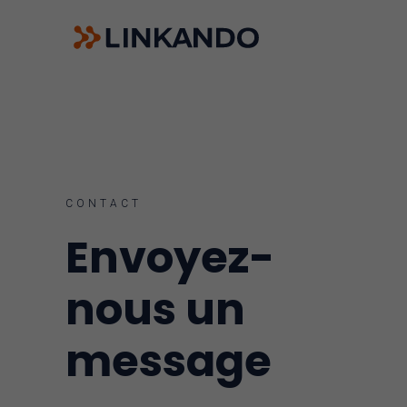
Playbooks de vente
Linkando WebPlays
Playbook AI (Jabra)
Comités numériques
Linkando X (Télécom)
CONTACT
Assistant IA
Envoyez-
nous un
message