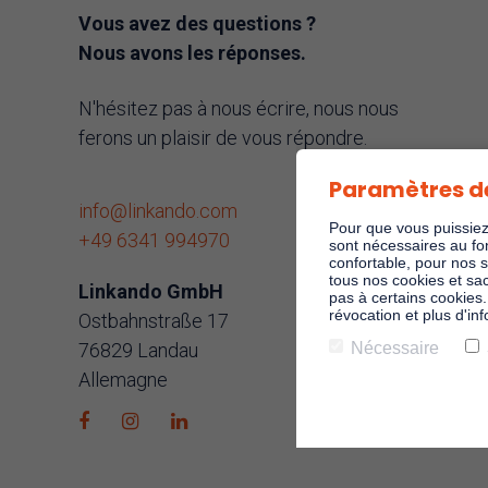
Vous avez des questions ?
Nous avons les réponses.
N'hésitez pas à nous écrire, nous nous
ferons un plaisir de vous répondre.
Paramètres d
info@linkando.com
Pour que vous puissiez 
+49 6341 994970
sont nécessaires au fo
confortable, pour nos 
tous nos cookies et sa
Linkando GmbH
pas à certains cookies
révocation et plus d'in
Ostbahnstraße 17
76829 Landau
Nécessaire
Allemagne