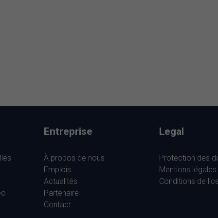
Entreprise
Legal
lles
À propos de nous
Protection des 
m
Emplois
Mentions légales
Actualités
Conditions de li
éo
Partenaire
Contact