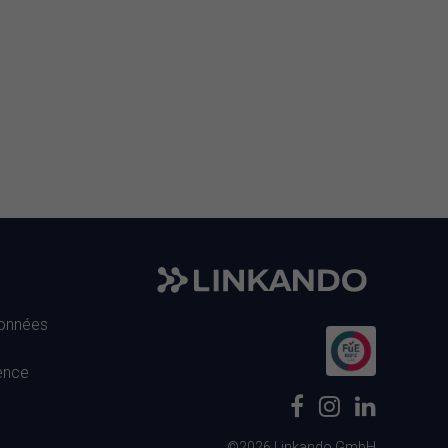
données
cence
©2026 Linkando GmbH