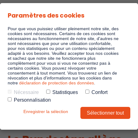
Paramètres des cookies
Pour que vous puissiez utiliser pleinement notre site, des
cookies sont nécessaires. Certains de ces cookies sont
nécessaires au fonctionnement de notre site, d'autres ne
sont nécessaires que pour une utilisation confortable,
Playbooks de vente
pour nos statistiques ou pour un contenu spécialement
adapté à vos besoins. Veuillez accepter tous nos cookies
et sachez que notre site ne fonctionnera plus
complètement pour vous si vous ne consentez pas à
Linkando WebPlays
certains cookies. Vous pouvez révoquer votre
consentement à tout moment. Vous trouverez un lien de
révocation et plus d'informations sur les cookies dans
notre
déclaration de protection des données
.
Playbook AI (Jabra)
Nécessaire
Statistiques
Confort
Personnalisation
Comités numériques
Enregistrer la sélection
Sélectionner tout
Linkando X (Télécom)