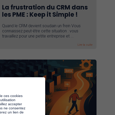
La frustration du CRM dans
les PME : Keep it Simple !
Quand le CRM devient soudain un frein Vous
connaissez peut-être cette situation : vous
travaillez pour une petite entreprise et ...
Lire la suite
de ces cookies
tilisation
illez accepter
ous ne consentez
rez un lien de