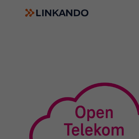
Playbooks de vente
Linkando WebPlays
Playbook AI (Jabra)
Comités numériques
Linkando X (Télécom)
Assistant IA